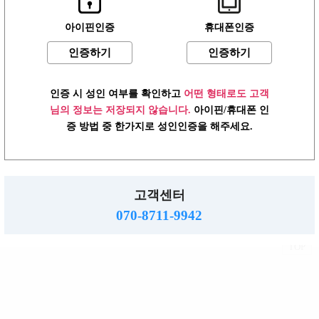
아이핀인증
휴대폰인증
인증하기
인증하기
어플 다운로드
언제 어디서나 편리하게 접속하세요!
어플 다운로드
▼
인증 시 성인 여부를 확인하고
어떤 형태로도 고객
님의 정보는 저장되지 않습니다.
아이핀/휴대폰 인
2019.01.13
[공지] 미미알바 광고 등록안내
증 방법 중 한가지로 성인인증을 해주세요.
로그인
이용약관
개인정보방침
고객센터
PC버전
고객센터
주소 : 483-758 경기도 동두천시 행선로 20번길 43
사업자 : 616-37-71572 통판 : 경기 동두천-0055호
070-8711-9942
직업정보제공: 의정부 제 2015-8호
mimialba.kr.
2026.
Copyright
All right reserved.
TOP