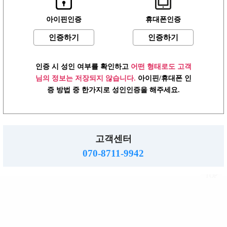
아이핀인증
휴대폰인증
인증하기
인증하기
어플 다운로드
언제 어디서나 편리하게 접속하세요!
어플 다운로드
▼
인증 시 성인 여부를 확인하고
어떤 형태로도 고객
님의 정보는 저장되지 않습니다.
아이핀/휴대폰 인
2019.01.13
[공지] 미미알바 광고 등록안내
증 방법 중 한가지로 성인인증을 해주세요.
로그인
이용약관
개인정보방침
고객센터
PC버전
고객센터
주소 : 483-758 경기도 동두천시 행선로 20번길 43
사업자 : 616-37-71572 통판 : 경기 동두천-0055호
070-8711-9942
직업정보제공: 의정부 제 2015-8호
mimialba.kr.
2026.
Copyright
All right reserved.
TOP