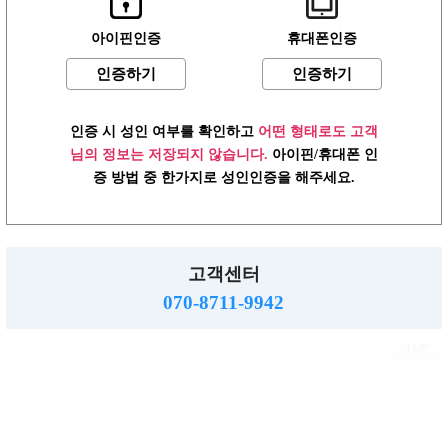
아이핀인증
휴대폰인증
인증하기
인증하기
어플 다운로드
언제 어디서나 편리하게 접속하세요!
어플 다운로드
▼
인증 시 성인 여부를 확인하고
어떤 형태로도 고객
님의 정보는 저장되지 않습니다.
아이핀/휴대폰 인
2019.01.13
[공지] 미미알바 광고 등록안내
증 방법 중 한가지로 성인인증을 해주세요.
로그인
이용약관
개인정보방침
고객센터
PC버전
고객센터
주소 : 483-758 경기도 동두천시 행선로 20번길 43
사업자 : 616-37-71572 통판 : 경기 동두천-0055호
070-8711-9942
직업정보제공: 의정부 제 2015-8호
mimialba.kr.
2026.
Copyright
All right reserved.
TOP