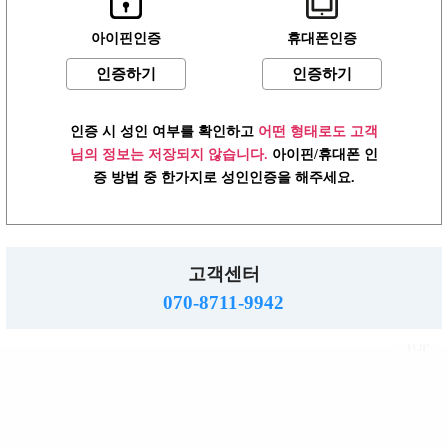
아이핀인증
휴대폰인증
인증하기
인증하기
어플 다운로드
언제 어디서나 편리하게 접속하세요!
어플 다운로드
▼
인증 시 성인 여부를 확인하고
어떤 형태로도 고객
님의 정보는 저장되지 않습니다.
아이핀/휴대폰 인
2019.01.13
[공지] 미미알바 광고 등록안내
증 방법 중 한가지로 성인인증을 해주세요.
로그인
이용약관
개인정보방침
고객센터
PC버전
고객센터
주소 : 483-758 경기도 동두천시 행선로 20번길 43
사업자 : 616-37-71572 통판 : 경기 동두천-0055호
070-8711-9942
직업정보제공: 의정부 제 2015-8호
mimialba.kr.
2026.
Copyright
All right reserved.
TOP