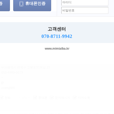
근무지
부산 > 연제구
증
휴대폰인증
부산 > 부산진구
부산 > 해운대구
스크랩하기
프린트
고객센터
070-8711-9942
마감일
: 상시모집
www.mimialba.kr
무관
:
전민호
: 부산광역시 연제구 고분로31번길 25
: 010-4489-6673
: --
: @
: zzanghihi
전화
직접방문
휴대폰
문자메시지
카카오톡