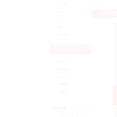
피부관리
홈케어
1인샵
안마
카운터알바
성형지원
경력우대
파트타임
차비지원
원룸지원