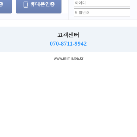
증
휴대폰인증
는 마켓 리더로써 그간 갈고 닦은 노하우를 활용하여 마사지, 안마
습니다.
고객센터
싸이트 미미알바에서 해결하세요.
070-8711-9942
www.mimialba.kr