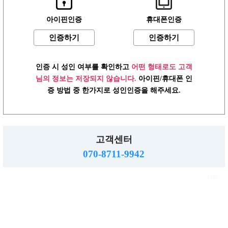
아이핀인증
휴대폰인증
인증하기
인증하기
어플 다운로드
언제 어디서나 편리하게 접속하세요!
어플 다운로드
▼
인증 시 성인 여부를 확인하고
어떤 형태로도 고객
님의 정보는 저장되지 않습니다.
아이핀/휴대폰 인
2019.01.13
[공지] 미미알바 광고 등록안내
증 방법 중 한가지로 성인인증을 해주세요.
로그인
이용약관
개인정보방침
고객센터
PC버전
고객센터
주소 : 483-758 경기도 동두천시 행선로 20번길 43
사업자 : 616-37-71572 통판 : 경기 동두천-0055호
070-8711-9942
직업정보제공: 의정부 제 2015-8호
mimialba.kr.
2026.
Copyright
All right reserved.
TOP