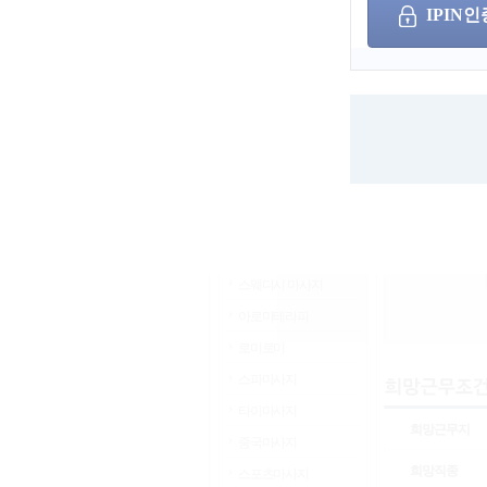
IPIN인
서울
인천
경기
부산
세종
광주
울산
대구
대전
경남
경북
충남
쪽
충북
전남
전북
강원
제주
해외
스웨디시 마사지
아로마테라피
로미로미
스파마사지
타이마사지
희망근무지
중국마사지
희망직종
스포츠마사지