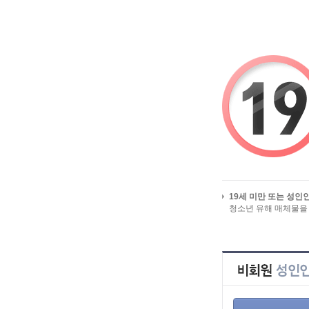
시작페이지로
유흥 밤알바 미미알바 즐겨찾
HOME
>
인재정
전체 인재정보
19세 미만 또는 성인
지역별 인재정보
청소년 유해 매체물을
일자리
업직종별 인재정보
급구 인재정보
상세검색