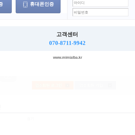
증
휴대폰인증
주소
고객센터
지보내기
스크랩하기
프린트
070-8711-9942
www.mimialba.kr
경기