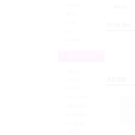
피부관리
희망급여
홈케어
1인샵
안마
카운터알바
선불필요
성형 희망
숙식 희망
초보가능 희망
경력우대 희망
장기근무 희망
파트타임 희망
실장 희망