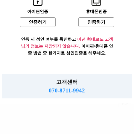
아이핀인증
휴대폰인증
인증하기
인증하기
어플 다운로드
언제 어디서나 편리하게 접속하세요!
어플 다운로드
▼
인증 시 성인 여부를 확인하고
어떤 형태로도 고객
님의 정보는 저장되지 않습니다.
아이핀/휴대폰 인
2019.01.13
[공지] 미미알바 광고 등록안내
증 방법 중 한가지로 성인인증을 해주세요.
로그인
이용약관
개인정보방침
고객센터
PC버전
고객센터
주소 : 483-758 경기도 동두천시 행선로 20번길 43
사업자 : 616-37-71572 통판 : 경기 동두천-0055호
070-8711-9942
직업정보제공: 의정부 제 2015-8호
mimialba.kr.
2026.
Copyright
All right reserved.
TOP