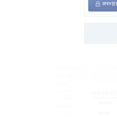
IPIN인
서울
인천
경기
부산
세종
광주
울산
대구
대전
경남
경북
충남
쪽
충북
전남
전북
강원
제주
해외
스웨디시 마사지
아로마테라피
로미로미
스파마사지
타이마사지
희망근무지
중국마사지
희망직종
스포츠마사지