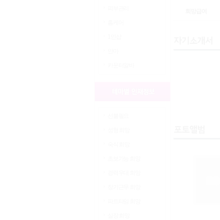
피부관리
희망급여
홈케어
1인샵
안마
카운터알바
선불필요
성형 희망
숙식 희망
초보가능 희망
경력우대 희망
장기근무 희망
파트타임 희망
실장 희망