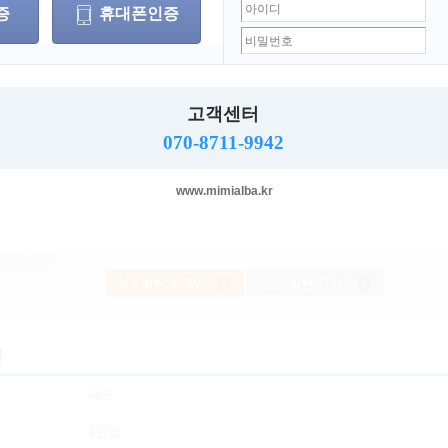
증
휴대폰인증
주소
고객센터
지보내기
스크랩하기
프린트
070-8711-9942
www.mimialba.kr
대구
1인샵