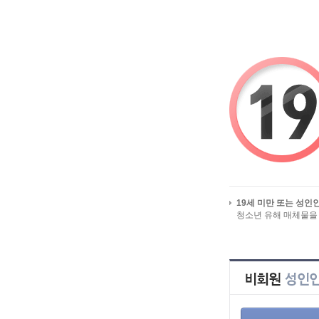
시작페이지로
유흥 밤알바 미미알바 즐겨찾
HOME
>
인재정
전체 인재정보
19세 미만 또는 성인
지역별 인재정보
청소년 유해 매체물을
일자리
업직종별 인재정보
급구 인재정보
상세검색